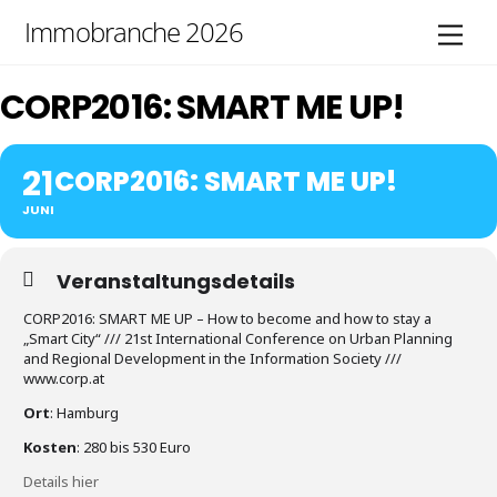
Skip
Immobranche 2026
Men
to
content
CORP2016: SMART ME UP!
21
CORP2016: SMART ME UP!
JUNI
Veranstaltungsdetails
CORP2016: SMART ME UP – How to become and how to stay a
„Smart City“ /// 21st International Conference on Urban Planning
and Regional Development in the Information Society ///
www.corp.at
Ort
: Hamburg
Kosten
: 280 bis 530 Euro
Details hier