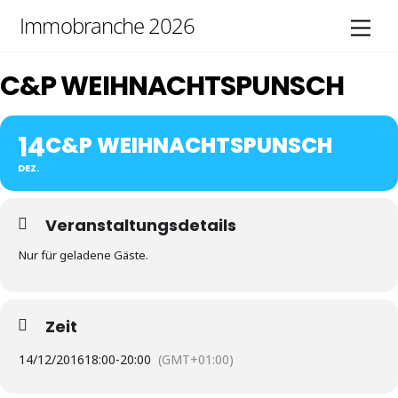
Skip
Immobranche 2026
Men
to
content
C&P WEIHNACHTSPUNSCH
14
C&P WEIHNACHTSPUNSCH
DEZ.
Veranstaltungsdetails
Nur für geladene Gäste.
Zeit
14/12/2016
18:00
-
20:00
(GMT+01:00)