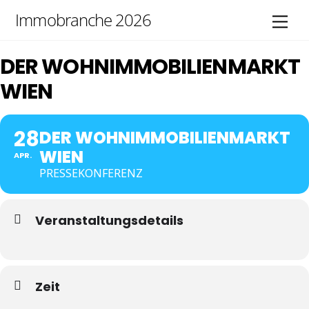
Skip
Immobranche 2026
Men
to
content
DER WOHNIMMOBILIENMARKT
WIEN
28
DER WOHNIMMOBILIENMARKT
WIEN
APR.
PRESSEKONFERENZ
Veranstaltungsdetails
Zeit