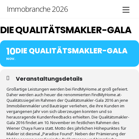
Skip
Immobranche 2026
Men
to
content
DIE QUALITÄTSMAKLER-GALA
10
DIE QUALITÄTSMAKLER-GALA
NOV.
Veranstaltungsdetails
Großartige Leistungen werden bei FindMyHome.at groß gefeiert.
Daher werden auch heuer die renommierten FindMyHome.at-
Qualitätssiegel im Rahmen der Qualitätsmakler-Gala 2016 an jene
Immobilienmakler und Bauträger verliehen, die ihre Kunden im
vergangenen Jahr von sich überzeugen konnten und so
herausragende Kundenfeedbacks erhielten. Die Qualitätsmakler-
Gala 2016 findet am 10. November im festlichen Rahmen des
Wiener Chaya Fuera statt. Motto des jährlichen Höhepunktes für
Makler ist diesmal „Paradise Found“. Neben der Prämierung der