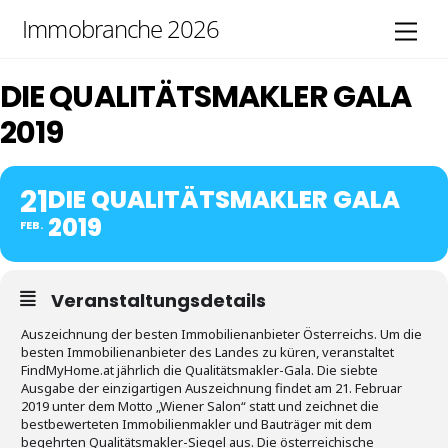
Skip
Immobranche 2026
Men
to
content
DIE QUALITÄTSMAKLER GALA
2019
21
DIE QUALITÄTSMAKLER GALA
2019
FEB.
Veranstaltungsdetails
Auszeichnung der besten Immobilienanbieter Österreichs. Um die
besten Immobilienanbieter des Landes zu küren, veranstaltet
FindMyHome.at jährlich die Qualitätsmakler-Gala. Die siebte
Ausgabe der einzigartigen Auszeichnung findet am 21. Februar
2019 unter dem Motto „Wiener Salon“ statt und zeichnet die
bestbewerteten Immobilienmakler und Bauträger mit dem
begehrten Qualitätsmakler-Siegel aus. Die österreichische