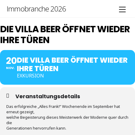
Skip
Immobranche 2026
Men
to
content
DIE VILLA BEER ÖFFNET WIEDER
IHRE TÜREN
20
DIE VILLA BEER ÖFFNET WIEDER
IHRE TÜREN
NOV.
EXKURSION
Veranstaltungsdetails
Das erfolgreiche „Alles Frank!“ Wochenende im September hat
erneut gezeigt,
welche Begeisterung dieses Meisterwerk der Moderne quer durch
die
Generationen hervorrufen kann.