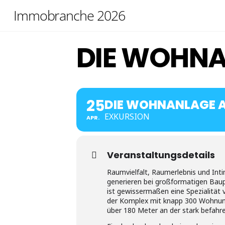
Skip
Immobranche 2026
to
content
DIE WOHNA
25
DIE WOHNANLAGE A
EXKURSION
APR.
Veranstaltungsdetails
Raumvielfalt, Raumerlebnis und Inti
generieren bei großformatigen Bau
ist gewissermaßen eine Spezialität 
der Komplex mit knapp 300 Wohnung
über 180 Meter an der stark befahr