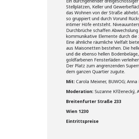
Ein durchgehender dreigeschossiger 
Stellplätzen, Keller und Gewerbefläch
das Wohnen von der Straße abhebt. 
so gruppiert und durch Vorund Rücks
intimer Höfe entsteht. Niveauunte
Durchbrüche schaffen Abwechslung 
kommunikative Elemente durch die 
Eine ähnliche räumliche Vielfalt bie
aus Maisonetten bestehen. Die hell
und die ebenso hellen Bodenbeläge,
goldfarbenen Fensterläden verleihen 
Der Platz zum angrenzenden Super
dem ganzen Quartier zugute.
Mit:
Carola Meixner, BUWOG; Anna 
Moderation:
Suzanne Kříženecký, 
Breitenfurter Straße 233
Wien 1230
Eintrittspreise