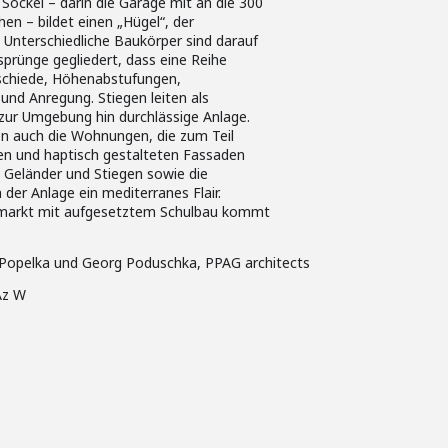
Sockel – darin die Garage mit an die 300
en – bildet einen „Hügel“, der
Unterschiedliche Baukörper sind darauf
prünge gegliedert, dass eine Reihe
rschiede, Höhenabstufungen,
und Anregung. Stiegen leiten als
zur Umgebung hin durchlässige Anlage.
ten auch die Wohnungen, die zum Teil
en und haptisch gestalteten Fassaden
 Geländer und Stiegen sowie die
der Anlage ein mediterranes Flair.
markt mit aufgesetztem Schulbau kommt
Popelka und Georg Poduschka, PPAG architects
Az W