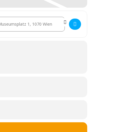
stination Address - Die Wohnanlage als Weg und Platz [D6UJI99uq]