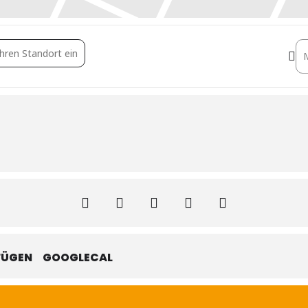
hnanlage als Weg und Platz [phXILAFpR]
De
FÜGEN
GOOGLECAL