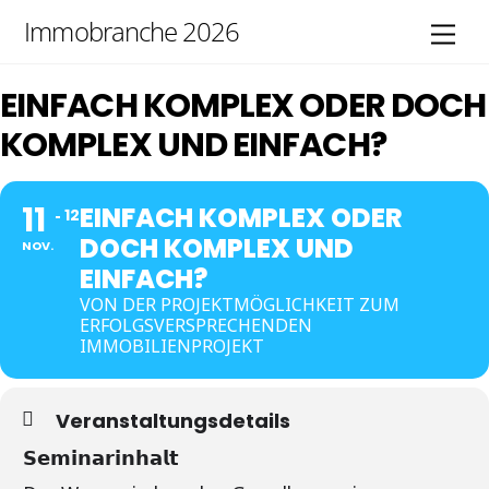
Skip
Immobranche 2026
Men
to
content
EINFACH KOMPLEX ODER DOCH
KOMPLEX UND EINFACH?
11
EINFACH KOMPLEX ODER
12
DOCH KOMPLEX UND
NOV.
EINFACH?
VON DER PROJEKTMÖGLICHKEIT ZUM
ERFOLGSVERSPRECHENDEN
IMMOBILIENPROJEKT
Veranstaltungsdetails
𝗦𝗲𝗺𝗶𝗻𝗮𝗿𝗶𝗻𝗵𝗮𝗹𝘁