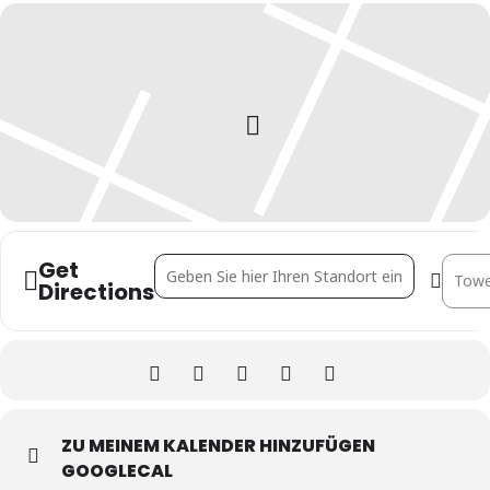
Get
Address - Energie- und Lebensmittelsicherheit 
Destin
Directions
ZU MEINEM KALENDER HINZUFÜGEN
GOOGLECAL