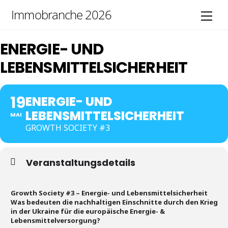
Skip
Immobranche 2026
Men
to
content
ENERGIE- UND
LEBENSMITTELSICHERHEIT
19
ENERGIE- UND
LEBENSMITTELSICHERHEIT
MAI
GROWTH SOCIETY #3
Veranstaltungsdetails
Growth Society #3 – Energie- und Lebensmittelsicherheit
Was bedeuten die nachhaltigen Einschnitte durch den Krieg
in der Ukraine für die europäische Energie- &
Lebensmittelversorgung?