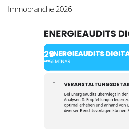
Skip
Immobranche 2026
to
content
ENERGIEAUDITS DI
29
ENERGIEAUDITS DIGITA
SEMINAR
APR.
VERANSTALTUNGSDETAI
Bei Energieaudits überwiegt in der
Analysen & Empfehlungen legen zu k
optimal erheben und anhand von B
diverser Berichtsvorlagen können S