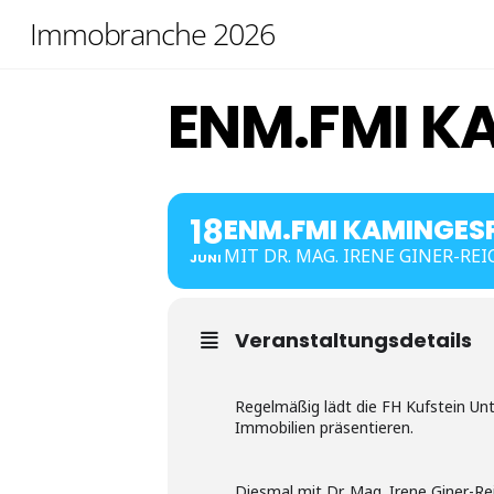
Skip
Immobranche 2026
to
content
ENM.FMI K
18
ENM.FMI KAMINGES
MIT DR. MAG. IRENE GINER-REI
JUNI
Veranstaltungsdetails
Regelmäßig lädt die FH Kufstein Un
Immobilien präsentieren.
Diesmal mit Dr. Mag. Irene Giner-Rei