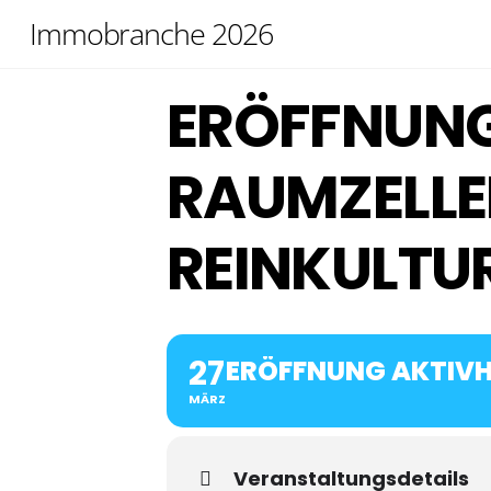
Skip
Immobranche 2026
to
content
ERÖFFNUNG
RAUMZELLE
REINKULTU
27
ERÖFFNUNG AKTIVH
MÄRZ
Veranstaltungsdetails