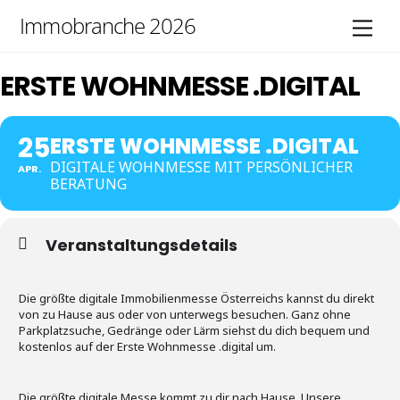
Skip
Immobranche 2026
Men
to
content
ERSTE WOHNMESSE .DIGITAL
25
ERSTE WOHNMESSE .DIGITAL
DIGITALE WOHNMESSE MIT PERSÖNLICHER
APR.
BERATUNG
Veranstaltungsdetails
Die größte digitale Immobilienmesse Österreichs kannst du direkt
von zu Hause aus oder von unterwegs besuchen. Ganz ohne
Parkplatzsuche, Gedränge oder Lärm siehst du dich bequem und
kostenlos auf der Erste Wohnmesse .digital um.
Die größte digitale Messe kommt zu dir nach Hause. Unsere