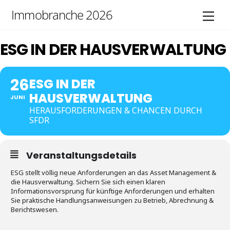
Skip
Immobranche 2026
Men
to
content
ESG IN DER HAUSVERWALTUNG
26
ESG IN DER
HAUSVERWALTUNG
JUNI
HERAUSFORDERUNGEN & CHANCEN DURCH
SFDR
Veranstaltungsdetails
ESG stellt völlig neue Anforderungen an das Asset Management &
die Hausverwaltung. Sichern Sie sich einen klaren
Informationsvorsprung für künftige Anforderungen und erhalten
Sie praktische Handlungsanweisungen zu Betrieb, Abrechnung &
Berichtswesen.