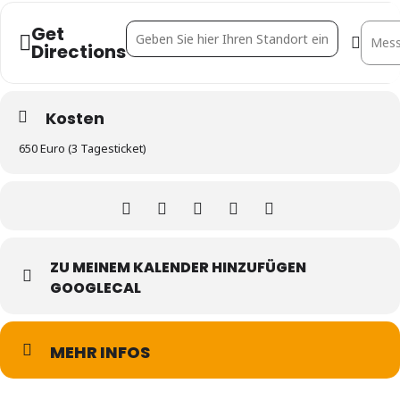
Get
Address - EXPO REAL [x92fw5k0B]
Destin
Directions
Kosten
650 Euro (3 Tagesticket)
ZU MEINEM KALENDER HINZUFÜGEN
GOOGLECAL
MEHR INFOS