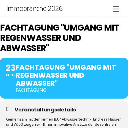
Skip
Immobranche 2026
Men
to
content
FACHTAGUNG "UMGANG MIT
REGENWASSER UND
ABWASSER"
23
FACHTAGUNG "UMGANG MIT
REGENWASSER UND
SEPT.
ABWASSER"
FACHTAGUNG
Veranstaltungsdetails
Gemeinsam mit den Firmen BAP Abwassertechnik, Endress Hauser
und WILO zeigen wir Ihnen innovative Ansätze der dezentralen