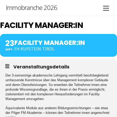
Skip
Immobranche 2026
Men
to
content
FACILITY MANAGER:IN
23
FACILITY MANAGER:IN
FH KUFSTEIN TIROL
SEPT.
Veranstaltungsdetails
Der 3-semestrige akademische Lehrgang vermittelt berufsbegleitend
umfassende Kenntnisse über das Management komplexer Gebäude
und deren Dienstleistungen. So erwerben die Teilnehmer:innen eine
profunde Wissensgrundlage, die es ihnen in der Praxis ermöglicht,
zielorientiert mit den komplexen Herausforderungen im Facility
Management umzugehen.
Äquvivalente Module aus anderen Bildungseinrichtungen – wie etwa
der Pilger FM Akademie – können den Teilnehmer:innen angerechnet