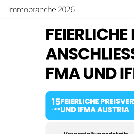
Skip
Immobranche 2026
to
content
FEIERLICHE
ANSCHLIES
MA UND IF
15
FEIERLICHE PREISV
ND IFMA AUSTRIA
JUNI
Veranstaltungsdetails