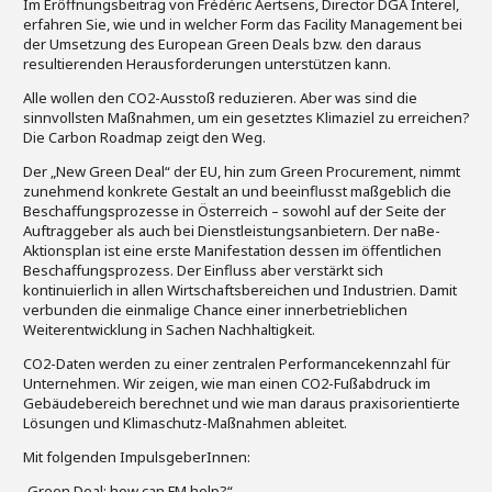
Im Eröffnungsbeitrag von Frédéric Aertsens, Director DGA Interel,
erfahren Sie, wie und in welcher Form das Facility Management bei
der Umsetzung des European Green Deals bzw. den daraus
resultierenden Herausforderungen unterstützen kann.
Alle wollen den CO2-Ausstoß reduzieren. Aber was sind die
sinnvollsten Maßnahmen, um ein gesetztes Klimaziel zu erreichen?
Die Carbon Roadmap zeigt den Weg.
Der „New Green Deal“ der EU, hin zum Green Procurement, nimmt
zunehmend konkrete Gestalt an und beeinflusst maßgeblich die
Beschaffungsprozesse in Österreich – sowohl auf der Seite der
Auftraggeber als auch bei Dienstleistungsanbietern. Der naBe-
Aktionsplan ist eine erste Manifestation dessen im öffentlichen
Beschaffungsprozess. Der Einfluss aber verstärkt sich
kontinuierlich in allen Wirtschaftsbereichen und Industrien. Damit
verbunden die einmalige Chance einer innerbetrieblichen
Weiterentwicklung in Sachen Nachhaltigkeit.
CO2-Daten werden zu einer zentralen Performancekennzahl für
Unternehmen. Wir zeigen, wie man einen CO2-Fußabdruck im
Gebäudebereich berechnet und wie man daraus praxisorientierte
Lösungen und Klimaschutz-Maßnahmen ableitet.
Mit folgenden ImpulsgeberInnen:
„Green Deal: how can FM help?“