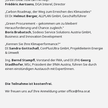
Frédéric Aertsens
, DGA Interel, Director
„Carbon Roadmap, der Weg zum Erreichen des Klimazieles“
DI Dr.
Helmut Berger,
ALLPLAN GmbH, Geschäftsführer
„Green Procurement – gekommen um zu bleiben!
Herausforderung und Chance zugleich.“
Boris Brabatsch
, Sodexo Service Solutions Austria GmbH,
Business and Innovation Development
„Kennen Sie Ihre Klimaperformance?“
DI
Sandra Gottschall
, ConPlusUltra GmbH, Projektleiterin Energie
& Umwelt
Ing.
Bernd Stampfl
, Vorstand der FMA, und DI (FH)
Georg
Stadlhofer
, MSc, Präsident der IFMA Austria, führen Sie durch
einen einstündigen Austausch mit ExpertInnen.
Die Teilnahme ist kostenfrei.
Wir freuen uns auf Ihre Anmeldung unter office@fma.or.at