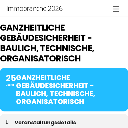
Skip
Immobranche 2026
Men
to
content
GANZHEITLICHE
GEBÄUDESICHERHEIT -
BAULICH, TECHNISCHE,
ORGANISATORISCH
25
GANZHEITLICHE
GEBÄUDESICHERHEIT -
JUNI
BAULICH, TECHNISCHE,
ORGANISATORISCH
Veranstaltungsdetails