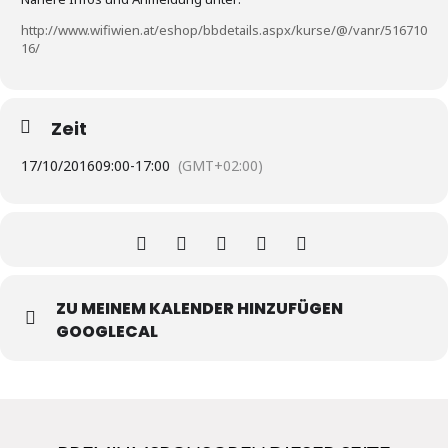
http://www.wifiwien.at/eshop/bbdetails.aspx/kurse/@/vanr/516710
16/
Zeit
17/10/2016
09:00
-
17:00
(GMT+02:00)
ZU MEINEM KALENDER HINZUFÜGEN
GOOGLECAL