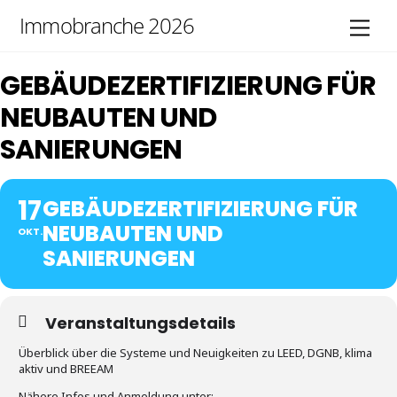
Skip
Immobranche 2026
Men
to
content
GEBÄUDEZERTIFIZIERUNG FÜR
NEUBAUTEN UND
SANIERUNGEN
17
GEBÄUDEZERTIFIZIERUNG FÜR
NEUBAUTEN UND
OKT.
SANIERUNGEN
Veranstaltungsdetails
Überblick über die Systeme und Neuigkeiten zu LEED, DGNB, klima
aktiv und BREEAM
Nähere Infos und Anmeldung unter: