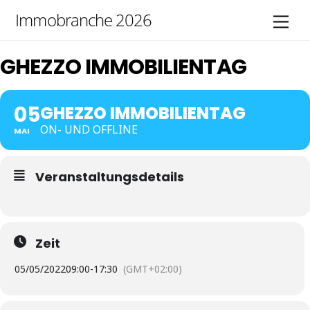
Skip
Immobranche 2026
Men
to
content
GHEZZO IMMOBILIENTAG
05
GHEZZO IMMOBILIENTAG
ON- UND OFFLINE
MAI
Veranstaltungsdetails
Zeit
05/05/2022
09:00
-
17:30
(GMT+02:00)