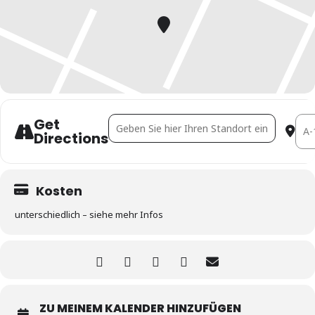
Get
Address - Ghezzo Immobilientag [Bf0ikmQDe
Dest
Directions
Kosten
unterschiedlich – siehe mehr Infos
ZU MEINEM KALENDER HINZUFÜGEN