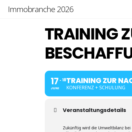
Skip
Immobranche 2026
to
content
TRAINING 
BESCHAFF
17
TRAINING ZUR NA
18
KONFERENZ + SCHULUNG
JUNI
Veranstaltungsdetails
Zukünftig wird die Umweltbilanz be