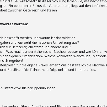
 für die Bauwirtschaft? In dieser Schulung lernen Sie, wie nachhaltig
 ist. Ein besonderer Fokus der Veranstaltung liegt auf den Lieferke
it zwischen Österreich und Italien.
ntwortet werden:
ig beschafft werden und warum ist das wichtig?
gaben und wie sieht die nationale Umsetzung aus?
ch für Hersteller, Zulieferer und andere KMU?
alien: Was macht unser italienischer Nachbar besser und wie können w
 in der eigenen Organisation? Welche konkreten Werkzeuge, Methoden
 sich ergeben?
ispielen für die eigene Praxis lernen? Wie gestalte ich die Nachwei
ild-Zertifikat. Die Teilnahme erfolgt online und ist kostenlos.
nen, interaktive Kleingruppenübungen
 besonders tätig in Ausführung und Planung sowie Personen, die ü