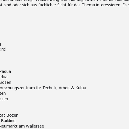
 sind oder sich aus fachlicher Sicht für das Thema interessieren. Es 
g
irol
 Padua
adua
 Bozen
 Forschungszentrum für Technik, Arbeit & Kultur
zen
ozen
ität Bozen
Building
Neumarkt am Wallersee