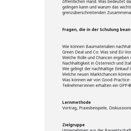
öffentlichen Hand. Was bedeutet das
gelingen kann und warum das wichtig
grenzüberschreitenden Zusammenarbe
Fragen, die in der Schulung bea
Wie können Baumaterialien nachhalt
Green Deal und Co: Was sind EU-Vor
Welche Rolle und Chancen ergeben si
Nachhaltigkeit in Österreich und It
Wie gelingt der nachhaltige Einkauf
Welche neuen Marktchancen können
Was können wir von Good-Practice-Be
Teilnehmer:innen erhalten ein GPP4bu
Lernmethode
Vortrag, Praxisbeispiele, Diskussio
Zielgruppe
Unternehmen aus der Bauwirtschaft,