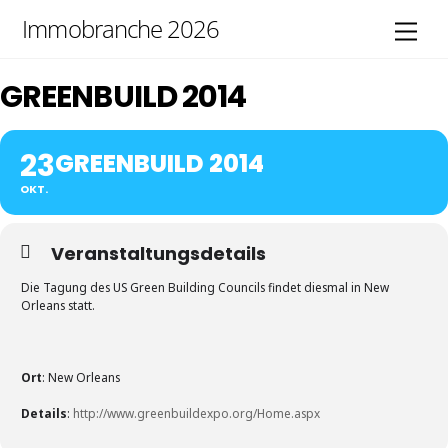
Skip
Immobranche 2026
Men
to
content
GREENBUILD 2014
23
GREENBUILD 2014
OKT.
Veranstaltungsdetails
Die Tagung des US Green Building Councils findet diesmal in New
Orleans statt.
Ort
: New Orleans
Details
:
http://www.greenbuildexpo.org/Home.aspx