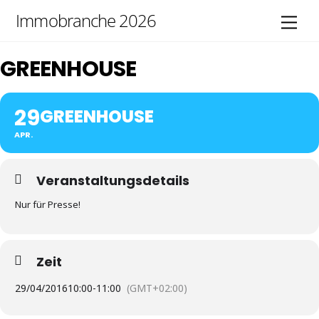
Skip
Immobranche 2026
Men
to
content
GREENHOUSE
29
GREENHOUSE
APR.
Veranstaltungsdetails
Nur für Presse!
Zeit
29/04/2016
10:00
-
11:00
(GMT+02:00)