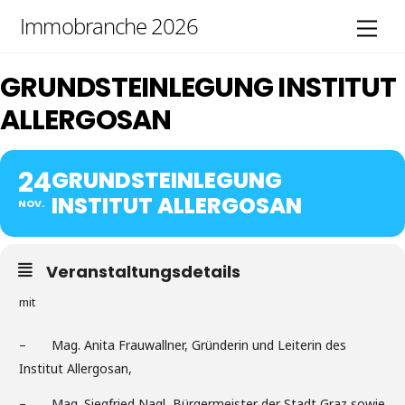
Skip
Immobranche 2026
Men
to
content
GRUNDSTEINLEGUNG INSTITUT
ALLERGOSAN
24
GRUNDSTEINLEGUNG
INSTITUT ALLERGOSAN
NOV.
Veranstaltungsdetails
mit
– Mag. Anita Frauwallner, Gründerin und Leiterin des
Institut Allergosan,
– Mag. Siegfried Nagl, Bürgermeister der Stadt Graz sowie