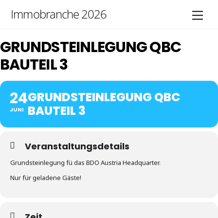
Skip
Immobranche 2026
Men
to
content
GRUNDSTEINLEGUNG QBC
BAUTEIL 3
24
GRUNDSTEINLEGUNG QBC
BAUTEIL 3
JUNI
Veranstaltungsdetails
Grundsteinlegung fü das BDO Austria Headquarter.
Nur für geladene Gäste!
Zeit