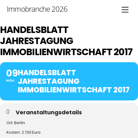
Skip
Immobranche 2026
Men
to
content
HANDELSBLATT
JAHRESTAGUNG
IMMOBILIENWIRTSCHAFT 2017
09
HANDELSBLATT
JAHRESTAGUNG
NOV.
IMMOBILIENWIRTSCHAFT 2017
Veranstaltungsdetails
Ort: Berlin
Kosten: 2.150 Euro