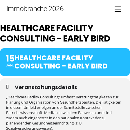
Skip
Immobranche 2026
Men
to
content
HEALTHCARE FACILITY
CONSULTING - EARLY BIRD
15
HEALTHCARE FACILITY
CONSULTING - EARLY BIRD
JÄN.
Veranstaltungsdetails
„Healthcare Facility Consulting“ umfasst Beratungstätigkeiten zur
Planung und Organisation von Gesundheitsbauten. Die Tätigkeiten
in diesem Umfeld erfolgen an der Schnittstelle zwischen
Betriebswissenschaft, Medizin sowie dem Bauwesen und sind
zudem auch eingebettet in den nationalen Kontext der zu
planendenden Gesundheitseinrichtung (z. B.
Sozialversicherungswesen).