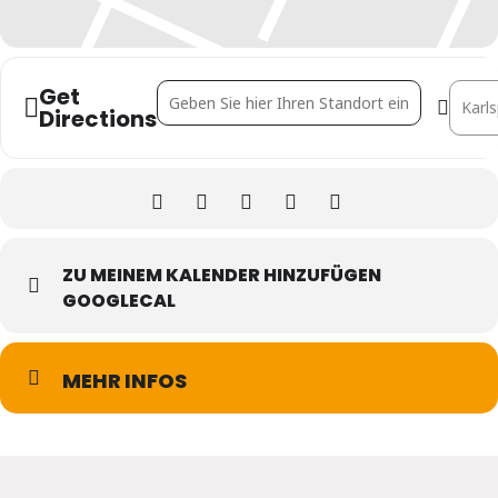
Get
Address - Healthcare Facility Consulting - Earl
Destin
Directions
ZU MEINEM KALENDER HINZUFÜGEN
GOOGLECAL
MEHR INFOS