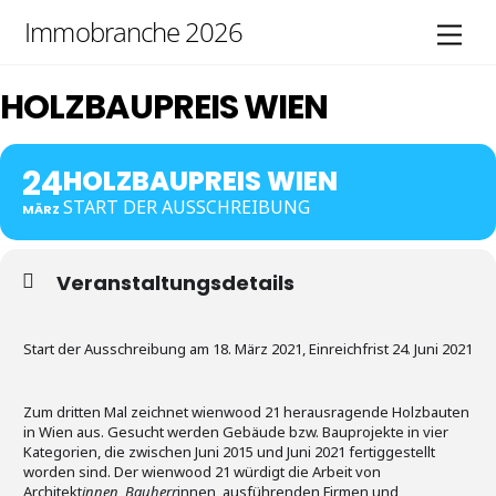
Skip
Immobranche 2026
Men
to
content
HOLZBAUPREIS WIEN
24
HOLZBAUPREIS WIEN
START DER AUSSCHREIBUNG
MÄRZ
Veranstaltungsdetails
Start der Ausschreibung am 18. März 2021, Einreichfrist 24. Juni 2021
Zum dritten Mal zeichnet wienwood 21 herausragende Holzbauten
in Wien aus. Gesucht werden Gebäude bzw. Bauprojekte in vier
Kategorien, die zwischen Juni 2015 und Juni 2021 fertiggestellt
worden sind. Der wienwood 21 würdigt die Arbeit von
Architekt
innen, Bauherr
innen, ausführenden Firmen und