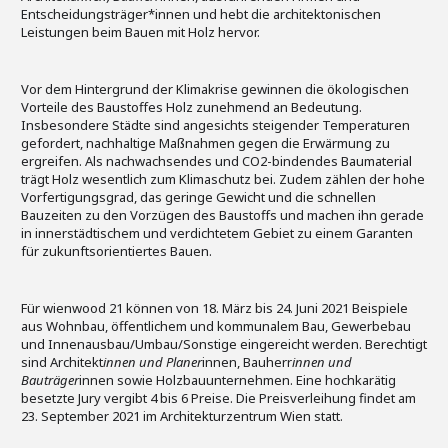
Entscheidungsträger*innen und hebt die architektonischen
Leistungen beim Bauen mit Holz hervor.
Vor dem Hintergrund der Klimakrise gewinnen die ökologischen
Vorteile des Baustoffes Holz zunehmend an Bedeutung.
Insbesondere Städte sind angesichts steigender Temperaturen
gefordert, nachhaltige Maßnahmen gegen die Erwärmung zu
ergreifen. Als nachwachsendes und CO2-bindendes Baumaterial
trägt Holz wesentlich zum Klimaschutz bei. Zudem zählen der hohe
Vorfertigungsgrad, das geringe Gewicht und die schnellen
Bauzeiten zu den Vorzügen des Baustoffs und machen ihn gerade
in innerstädtischem und verdichtetem Gebiet zu einem Garanten
für zukunftsorientiertes Bauen.
Für wienwood 21 können von 18. März bis 24. Juni 2021 Beispiele
aus Wohnbau, öffentlichem und kommunalem Bau, Gewerbebau
und Innenausbau/Umbau/Sonstige eingereicht werden. Berechtigt
sind Architekt
innen und Planer
innen, Bauherr
innen und
Bauträger
innen sowie Holzbauunternehmen. Eine hochkarätig
besetzte Jury vergibt 4 bis 6 Preise. Die Preisverleihung findet am
23. September 2021 im Architekturzentrum Wien statt.