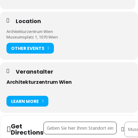
Location
Architekturzentrum Wien
Museumsplatz 1, 1070 Wien
OTHER EVENTS
Veranstalter
Architekturzentrum Wien
LEARN MORE
Get
Address - Hot Questions – Cold Storage [Y3m8
Destin
Directions