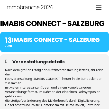
Skip
Immobranche 2026
Men
to
content
IMABIS CONNECT - SALZBURG
13
IMABIS CONNECT - SALZBURG
JUNI
Veranstaltungsdetails
Nach dem großen Erfolg der Auftaktveranstaltung letztes Jahr reist
die
Fachveranstaltung „IMABIS CONNECT“ heuer in die Bundesländer –
zusammen
mit vielen interessanten Ideen und einem komplett neuen
Veranstaltungsformat. Im Rahmen der einzelnen Fachsymposien
geht es um
die stetige Veränderung des Maklerberufs durch Digitalisierung,
Gesellschaft und Politik. Gemeinsam mit Heimo Rollett, Betreiber