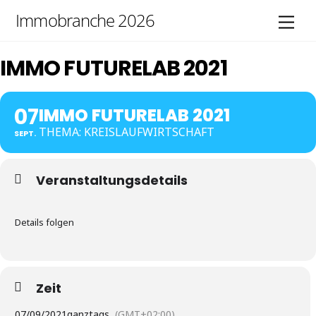
Skip
Immobranche 2026
Men
to
content
IMMO FUTURELAB 2021
07
IMMO FUTURELAB 2021
THEMA: KREISLAUFWIRTSCHAFT
SEPT.
Veranstaltungsdetails
Details folgen
Zeit
07/09/2021
ganztags
(GMT+02:00)