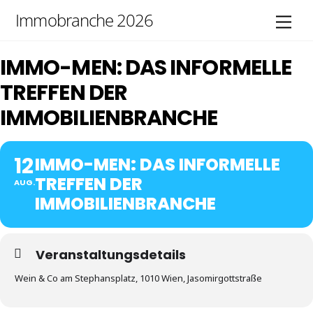
Skip
Immobranche 2026
Men
to
content
IMMO-MEN: DAS INFORMELLE
TREFFEN DER
IMMOBILIENBRANCHE
12
IMMO-MEN: DAS INFORMELLE
TREFFEN DER
AUG.
IMMOBILIENBRANCHE
Veranstaltungsdetails
Wein & Co am Stephansplatz, 1010 Wien, Jasomirgottstraße