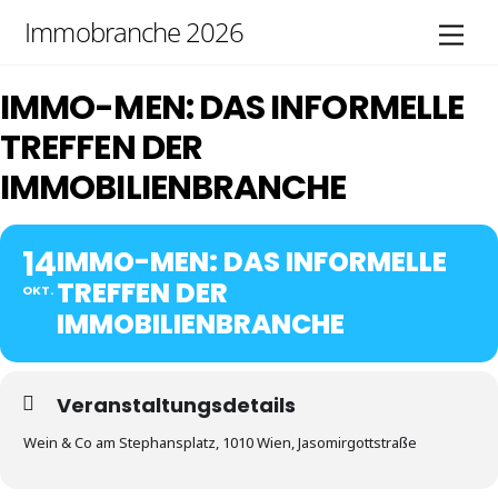
Skip
Immobranche 2026
Men
to
content
IMMO-MEN: DAS INFORMELLE
TREFFEN DER
IMMOBILIENBRANCHE
14
IMMO-MEN: DAS INFORMELLE
TREFFEN DER
OKT.
IMMOBILIENBRANCHE
Veranstaltungsdetails
Wein & Co am Stephansplatz, 1010 Wien, Jasomirgottstraße