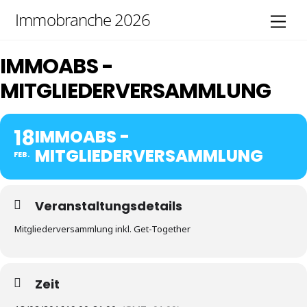
Skip
Immobranche 2026
Men
to
content
IMMOABS -
MITGLIEDERVERSAMMLUNG
18
IMMOABS -
MITGLIEDERVERSAMMLUNG
FEB.
Veranstaltungsdetails
Mitgliederversammlung inkl. Get-Together
Zeit