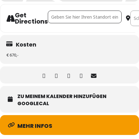
Get
Address - Immobilien-Controlling & Risiko
Dest
Directions
Kosten
€ 670,-
ZU MEINEM KALENDER HINZUFÜGEN
GOOGLECAL
MEHR INFOS