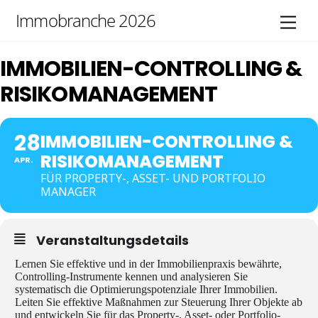
Skip
Immobranche 2026
Men
to
content
IMMOBILIEN-CONTROLLING &
RISIKOMANAGEMENT
28
IMMOBILIEN-CONTROLLING &
RISIKOMANAGEMENT
APR.
FÜR PROPERTY-, ASSET- UND PORTFOLIO
MANAGER
Veranstaltungsdetails
Lernen Sie effektive und in der Immobilienpraxis bewährte,
Controlling-Instrumente kennen und analysieren Sie
systematisch die Optimierungspotenziale Ihrer Immobilien.
Leiten Sie effektive Maßnahmen zur Steuerung Ihrer Objekte ab
und entwickeln Sie für das Property-, Asset- oder Portfolio-