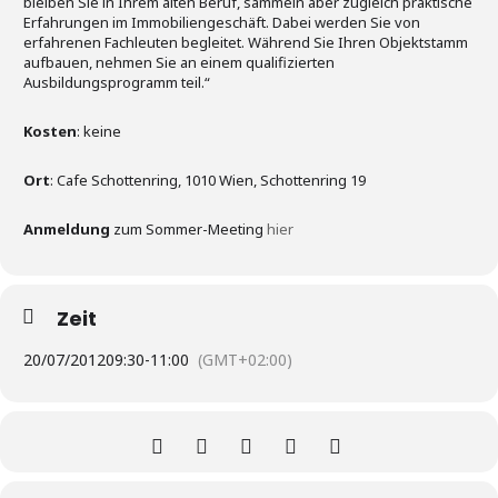
bleiben Sie in Ihrem alten Beruf, sammeln aber zugleich praktische
Erfahrungen im Immobiliengeschäft. Dabei werden Sie von
erfahrenen Fachleuten begleitet. Während Sie Ihren Objektstamm
aufbauen, nehmen Sie an einem qualifizierten
Ausbildungsprogramm teil.“
Kosten
: keine
Ort
: Cafe Schottenring, 1010 Wien, Schottenring 19
Anmeldung
zum Sommer-Meeting
hier
Zeit
20/07/2012
09:30
-
11:00
(GMT+02:00)