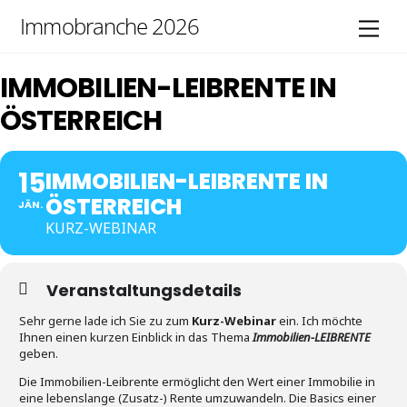
Skip
Immobranche 2026
Men
to
content
IMMOBILIEN-LEIBRENTE IN
ÖSTERREICH
15
IMMOBILIEN-LEIBRENTE IN
ÖSTERREICH
JÄN.
KURZ-WEBINAR
Veranstaltungsdetails
Sehr gerne lade ich Sie zu zum
Kurz-Webinar
ein. Ich möchte
Ihnen einen kurzen Einblick in das Thema
Immobilien-LEIBRENTE
geben.
Die Immobilien-Leibrente ermöglicht den Wert einer Immobilie in
eine lebenslange (Zusatz-) Rente umzuwandeln. Die Basics einer