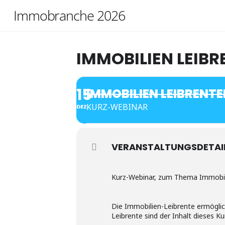
Skip
Immobranche 2026
to
content
IMMOBILIEN LEIB
15
IMMOBILIEN LEIBRENT
KURZ-WEBINAR
DEZ.
VERANSTALTUNGSDETAI
Kurz-Webinar, zum Thema Immobi
Die Immobilien-Leibrente ermöglic
Leibrente sind der Inhalt dieses K