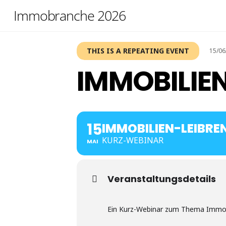
Skip
Immobranche 2026
to
content
THIS IS A REPEATING EVENT
15/06
IMMOBILIE
15
IMMOBILIEN-LEIBR
KURZ-WEBINAR
MAI
Veranstaltungsdetails
Ein Kurz-Webinar zum Thema Immo