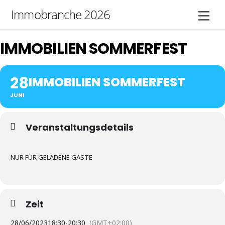
Skip
Immobranche 2026
Men
to
content
IMMOBILIEN SOMMERFEST
28
IMMOBILIEN SOMMERFEST
JUNI
Veranstaltungsdetails
NUR FÜR GELADENE GÄSTE
Zeit
28/06/2023
18:30
-
20:30
(GMT+02:00)