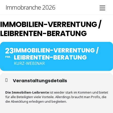
Skip
Immobranche 2026
Men
to
content
IMMOBILIEN-VERRENTUNG /
LEIBRENTEN-BERATUNG
23
IMMOBILIEN-VERRENTUNG /
LEIBRENTEN-BERATUNG
FEB.
KURZ-WEBINAR
Veranstaltungsdetails
Die Immobilien-Leibrente
ist wieder stark im Kommen und bietet
für alle Beteiligten viele Vorteile. Allerdings braucht man Profis, die
die Abwicklung erledigen und begleiten.