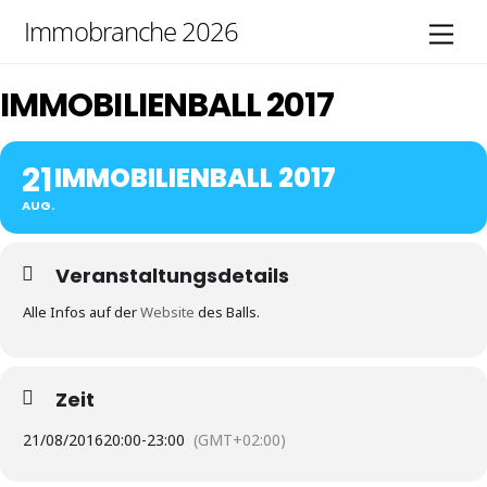
Skip
Immobranche 2026
Men
to
content
IMMOBILIENBALL 2017
21
IMMOBILIENBALL 2017
AUG.
Veranstaltungsdetails
Alle Infos auf der
Website
des Balls.
Zeit
21/08/2016
20:00
-
23:00
(GMT+02:00)