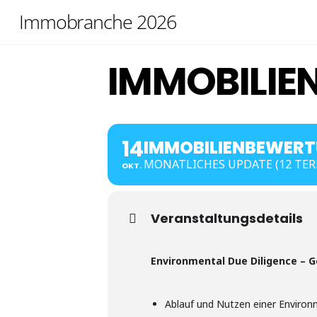
Skip
Immobranche 2026
to
content
IMMOBILIE
14
IMMOBILIENBEWER
MONATLICHES UPDATE (12 TER
OKT.
Veranstaltungsdetails
Environmental Due Diligence – 
Ablauf und Nutzen einer Environ