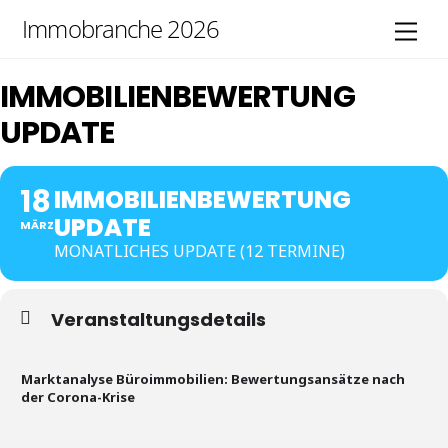
Skip
Immobranche 2026
Men
to
content
IMMOBILIENBEWERTUNG
UPDATE
18
IMMOBILIENBEWERTUNG
UPDATE
MÄRZ
MONATLICHES UPDATE (12 TERMINE)
Veranstaltungsdetails
Marktanalyse Büroimmobilien: Bewertungsansätze nach
der Corona-Krise