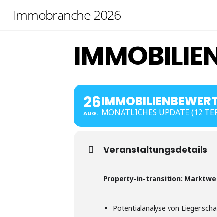
Skip
Immobranche 2026
to
content
IMMOBILIE
26
IMMOBILIENBEWER
MONATLICHES UPDATE (12 TE
AUG.
Veranstaltungsdetails
Property-in-transition: Marktw
Potentialanalyse von Liegenscha