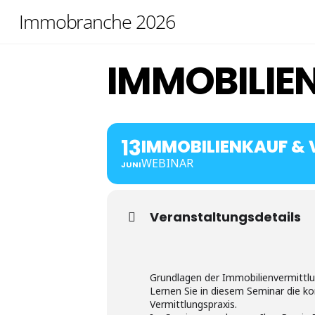
Skip
Immobranche 2026
to
content
IMMOBILIE
13
IMMOBILIENKAUF &
WEBINAR
JUNI
Veranstaltungsdetails
Grundlagen der Immobilienvermittlu
Lernen Sie in diesem Seminar die k
Vermittlungspraxis.