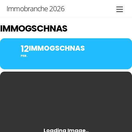
Skip
Immobranche 2026
Men
to
content
IMMOGSCHNAS
12
IMMOGSCHNAS
FEB.