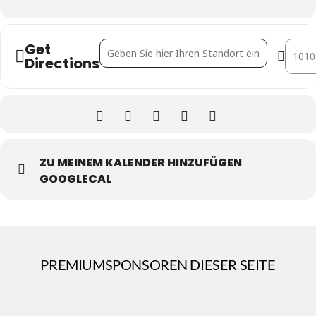
Get
Address - ImmoGschnas [8jbZfK8Xq]
Desti
Directions
ZU MEINEM KALENDER HINZUFÜGEN
GOOGLECAL
PREMIUMSPONSOREN DIESER SEITE