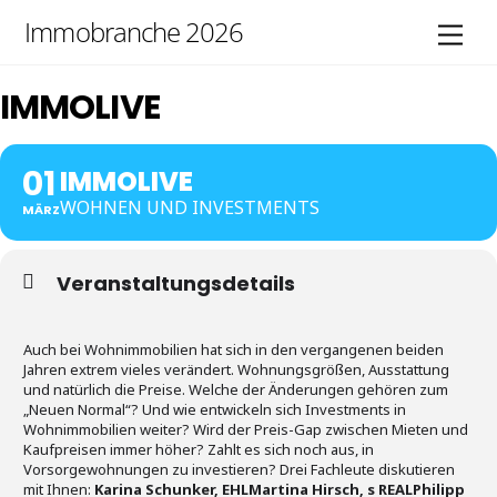
Skip
Immobranche 2026
Men
to
content
IMMOLIVE
01
IMMOLIVE
WOHNEN UND INVESTMENTS
MÄRZ
Veranstaltungsdetails
Auch bei Wohnimmobilien hat sich in den vergangenen beiden
Jahren extrem vieles verändert. Wohnungsgrößen, Ausstattung
und natürlich die Preise. Welche der Änderungen gehören zum
„Neuen Normal“? Und wie entwickeln sich Investments in
Wohnimmobilien weiter? Wird der Preis-Gap zwischen Mieten und
Kaufpreisen immer höher? Zahlt es sich noch aus, in
Vorsorgewohnungen zu investieren? Drei Fachleute diskutieren
mit Ihnen:
Karina Schunker, EHL
Martina Hirsch, s REAL
Philipp